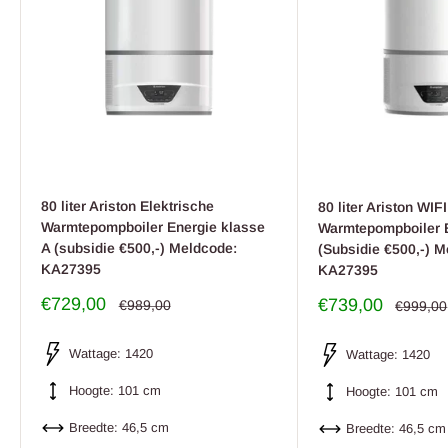
80 liter Ariston Elektrische
80 liter Ariston WIF
Warmtepompboiler Energie klasse
Warmtepompboiler E
A (subsidie €500,-) Meldcode:
(Subsidie €500,-) M
KA27395
KA27395
Uitverkoop
€729,00
Uitverkoop
€739,00
Regulier
€989,00
Regulier
€999,00
prijs
prijs
prijs
prijs
Wattage: 1420
Wattage: 1420
Hoogte: 101 cm
Hoogte: 101 cm
Breedte: 46,5 cm
Breedte: 46,5 cm