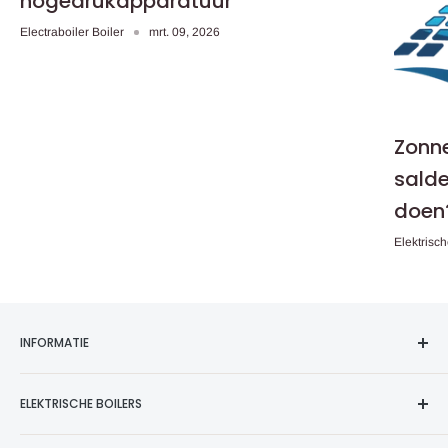
hogedrukapparatuur
Electraboiler Boiler
mrt. 09, 2026
Zonne
salde
doen
Elektrisch
INFORMATIE
Contact
ELEKTRISCHE BOILERS
Verzending & Garantie
Installeren & Monteren
Elektrische Boilers