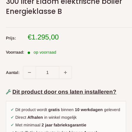
300 liter Eldom elektrische boiler
Energieklasse B
Uitverkoop
€1.295,00
Prijs:
prijs
Voorraad:
op voorraad
Aantal:
Dit product door ons laten installeren?
✔
Dit product wordt
gratis
binnen
10 werkdagen
geleverd
✔
Direct
Afhalen
in winkel mogelijk
✔
Met minimaal
2 jaar fabrieksgarantie