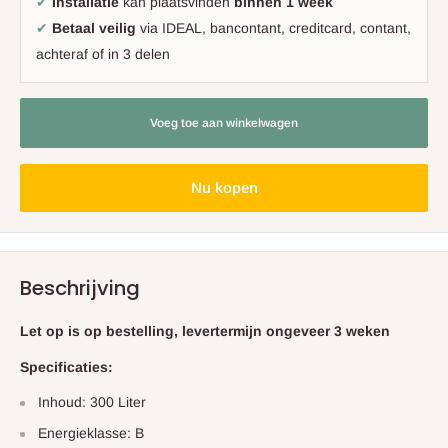
✔
Installatie
kan plaatsvinden
binnen 1 week
✔
Betaal veilig
via IDEAL, bancontant, creditcard, contant,
achteraf of in 3 delen
Voeg toe aan winkelwagen
Nu kopen
Beschrijving
Let op is op bestelling, levertermijn ongeveer 3 weken
Specificaties:
Inhoud: 300 Liter
Energieklasse: B