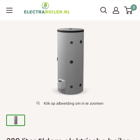
Ga
Electraboiler
0
naar
content
Klik op afbeelding om in te zoomen